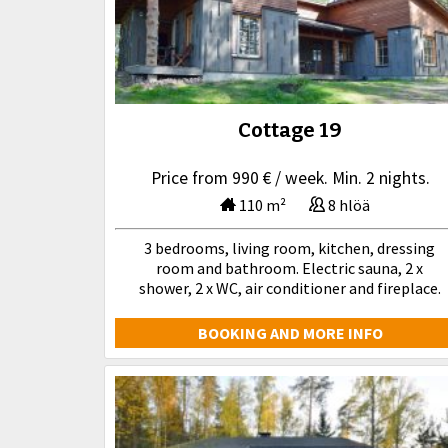
Cottage 19
Price from 990 € / week. Min. 2 nights.
110 m²
8 hlöä
3 bedrooms, living room, kitchen, dressing
room and bathroom. Electric sauna, 2 x
shower, 2 x WC, air conditioner and fireplace.
BOOKING AND MORE INFO