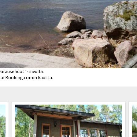
rausehdot"- sivulla.

tai Booking.comin kautta.