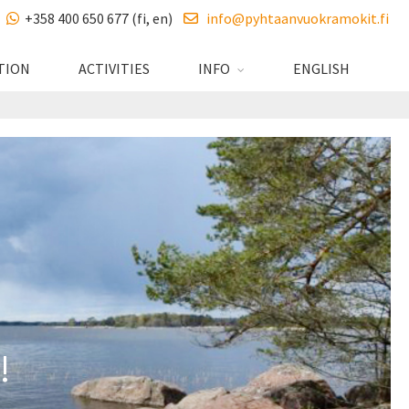
+358 400 650 677 (fi, en)
info@pyhtaanvuokramokit.fi
TION
ACTIVITIES
INFO
ENGLISH
!