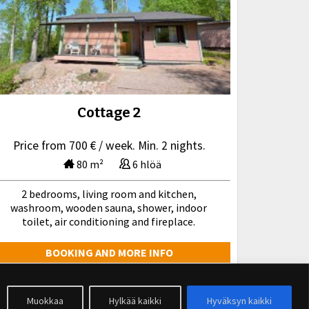
Cottage 2
Price from 700 € / week. Min. 2 nights.
80 m²
6 hlöä
2 bedrooms, living room and kitchen,
washroom, wooden sauna, shower, indoor
toilet, air conditioning and fireplace.
BOOKING AND MORE INFO
Muokkaa
Hylkää kaikki
Hyväksyn kaikki