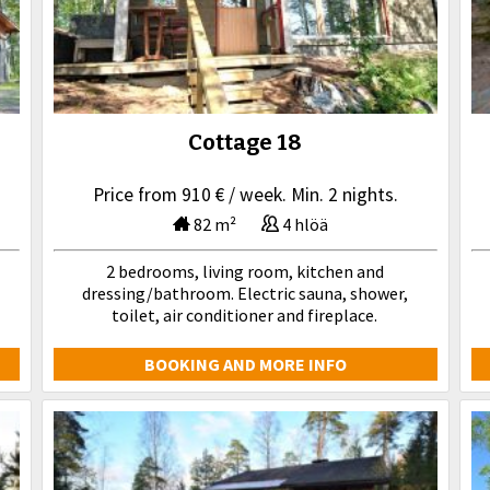
Cottage 18
Price from 910 € / week. Min. 2 nights.
82 m²
4 hlöä
2 bedrooms, living room, kitchen and
dressing/bathroom. Electric sauna, shower,
toilet, air conditioner and fireplace.
BOOKING AND MORE INFO