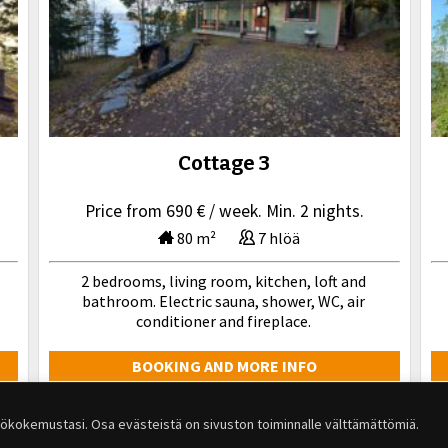
Cottage 3
Price from 690 € / week. Min. 2 nights.
80 m²
7 hlöä
2 bedrooms, living room, kitchen, loft and
bathroom. Electric sauna, shower, WC, air
conditioner and fireplace.
BOOKING AND MORE INFO
KAIKKI MÖKIT
ttökokemustasi. Osa evästeistä on sivuston toiminnalle välttämättömiä.