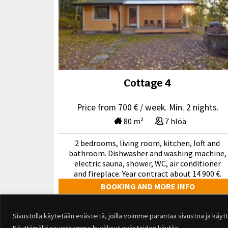
Cottage 4
Price from 700 € / week. Min. 2 nights.
80 m²
7 hlöä
2 bedrooms, living room, kitchen, loft and
bathroom. Dishwasher and washing machine,
electric sauna, shower, WC, air conditioner
and fireplace. Year contract about 14 900 €.
BOOKING AND MORE INFO
Sivustolla käytetään evästeitä, joilla voimme parantaa sivustoa ja käy
Käyttämällä sivustoamme hyväksyt evästeiden käytön