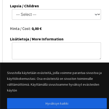
Lapsia / Children
Hinta / Cost:
0,00
€
Lisätietoja / More Information
Captcha
Sivustolla käytetään evästeitä, joilla voimme parantaa sivustoa ja
käyttökokemustasi. Osa evästeistä on sivuston toiminnalle
välttämättömiä. Käyttämällä sivustoamme hyväksyt evästeiden
käytön
Hyväksyn kaikki