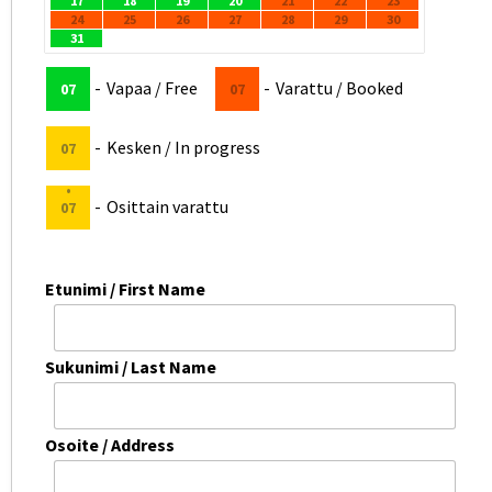
17
18
19
20
21
22
23
·
··
·
24
25
26
27
28
29
30
31
-
Vapaa / Free
-
Varattu / Booked
07
07
-
Kesken / In progress
07
·
-
Osittain varattu
07
Etunimi / First Name
Sukunimi / Last Name
Osoite / Address