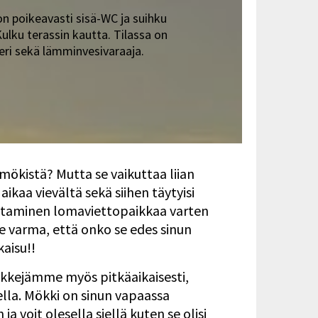
on poikeavasti sisä-WC ja suihku
ulku terassin kautta. Tilassa on
teri sekä lämminvesivaraaja.
ökistä? Mutta se vaikuttaa liian
aikaa vievältä sekä siihen täytyisi
 ottaminen lomaviettopaikkaa varten
ole varma, että onko se edes sinun
kaisu!!
kejämme myös pitkäaikaisesti,
lla. Mökki on sinun vapaassa
a voit olesella siellä kuten se olisi