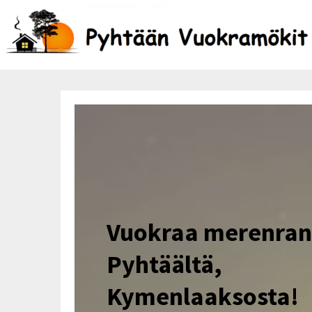
Vuokraa merenra
Pyhtäältä,
Kymenlaaksosta!