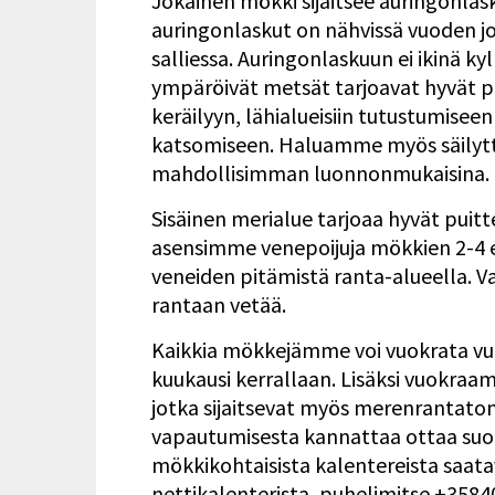
Jokainen mökki sijaitsee auringonlas
auringonlaskut on nähvissä vuoden j
salliessa. Auringonlaskuun ei ikinä 
ympäröivät metsät tarjoavat hyvät pu
keräilyyn, lähialueisiin tutustumise
katsomiseen. Haluamme myös säily
mahdollisimman luonnonmukaisina.
Sisäinen merialue tarjoaa hyvät puit
asensimme venepoijuja mökkien 2-4
veneiden pitämistä ranta-alueella. Vars
rantaan vetää.
Kaikkia mökkejämme voi vuokrata vuo
kuukausi kerrallaan. Lisäksi vuokra
jotka sijaitsevat myös merenrantaton
vapautumisesta kannattaa ottaa suo
mökkikohtaisista kalentereista saata
nettikalenterista, puhelimitse +3584