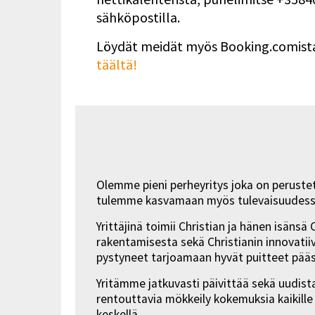
sähköpostilla.
Löydät meidät myös Booking.comista
täältä!
Olemme pieni perheyritys joka on peruste
tulemme kasvamaan myös tulevaisuudess
Yrittäjinä toimii Christian ja hänen isäns
rakentamisesta sekä Christianin innovati
pystyneet tarjoamaan hyvät puitteet pääs
Yritämme jatkuvasti päivittää sekä uudi
rentouttavia mökkeily kokemuksia kaikille
keskellä.