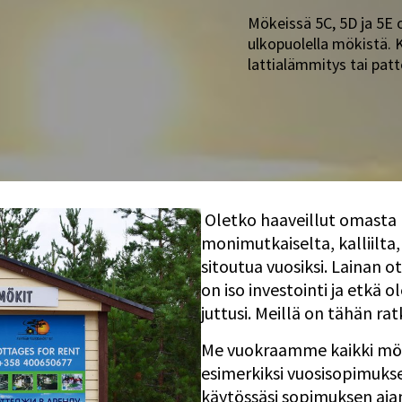
Mökeissä 5C, 5D ja 5E 
ulkopuolella mökistä. K
lattialämmitys tai pat
Oletko haaveillut omasta m
monimutkaiselta, kalliilta, 
sitoutua vuosiksi. Lainan
on iso investointi ja etkä 
juttusi. Meillä on tähän rat
Me vuokraamme kaikki mök
esimerkiksi vuosisopimukse
käytössäsi sopimuksen ajan j