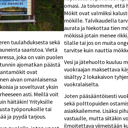
omasi. Ja toivomme, että 
Mökit ovat valmiiksi kalust
mökille. Talvikaudella ta
aurata ja hiekottaa tien mö
mökissä jotain menee rikk
eren tuulahduksesta sekä
tilalle tai jos on muita on
uneinta saaristoa. Vietä
tarvitse kuin nauttia mökke
aressa, joka on vain puolen
Vesi ja jätehuolto kuuluu
i tunnin ajomatkan päästä
vuokraajan maksettava kä
nrantamökit ovat
sisältyy 2 lokakaivon tyhj
ainen aivan omanlaisensa
vuokralaiselta.
oisia ja soveltuvat yksin
heeseen asti. Meillä voit
Joten pääsääntöisesti vuo
in häitäkin! Yrityksille
sekä polttopuiden ostami
sta työporukoille tai
asiakkailemme. Lisäksi pih
sää ja pyydä tarjous.
vastuulle, mutta siitäkin 
ilmoitettava viimeistään 