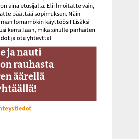
 aina etusijalla. Eli ilmoitatte vain,
luatte päättää sopimuksen. Näin
 oman lomamökin käyttöösi! Lisäksi
usi kerrallaan, mikä sinulle parhaiten
dot ja ota yhteyttä!
e ja nauti
on rauhasta
en äärellä
htäällä!
hteystiedot