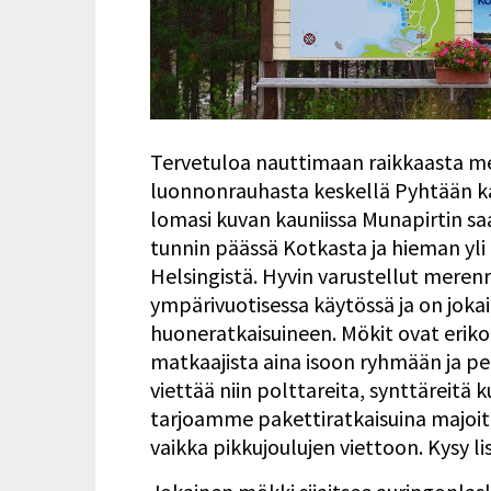
Tervetuloa nauttimaan raikkaasta m
luonnonrauhasta keskellä Pyhtään ka
lomasi kuvan kauniissa Munapirtin sa
tunnin päässä Kotkasta ja hieman yl
Helsingistä. Hyvin varustellut mere
ympärivuotisessa käytössä ja on jok
huoneratkaisuineen. Mökit ovat erikok
matkaajista aina isoon ryhmään ja per
viettää niin polttareita, synttäreitä ku
tarjoamme pakettiratkaisuina majoitu
vaikka pikkujoulujen viettoon. Kysy li