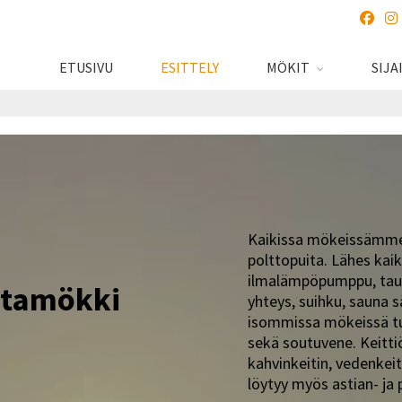
ETUSIVU
ESITTELY
MÖKIT
SIJA
Kaikissa mökeissämme
polttopuita. Lähes kai
ilmalämpöpumppu, taulu
ntamökki
yhteys, suihku, sauna säh
isommissa mökeissä tuk
sekä soutuvene. Keittiö
kahvinkeitin, vedenkei
löytyy myös astian- ja