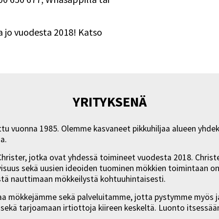
 jo vuodesta 2018! Katso
YRITYKSENÄ
ttu vuonna 1985. Olemme kasvaneet pikkuhiljaa alueen yhdeks
a.
ä Christer, jotka ovat yhdessä toimineet vuodesta 2018. Chris
ivisuus sekä uusien ideoiden tuominen mökkien toimintaan on
tä nauttimaan mökkeilystä kohtuuhintaisesti.
staa mökkejämme sekä palveluitamme, jotta pystymme myös ja
 sekä tarjoamaan irtiottoja kiireen keskeltä. Luonto itsessää