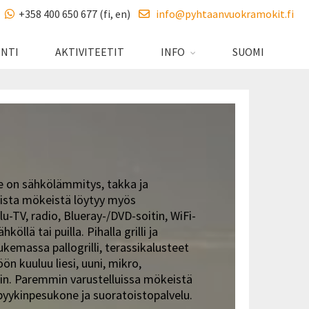
+358 400 650 677 (fi, en)
info@pyhtaanvuokramokit.fi
INTI
AKTIVITEETIT
INFO
SUOMI
 on sähkölämmitys, takka ja
kista mökeistä löytyy myös
-TV, radio, Blueray-/DVD-soitin, WiFi-
köllä tai puilla. Pihalla grilli ja
emassa pallogrilli, terassikalusteet
ön kuuluu liesi, uuni, mikro,
tin. Paremmin varustelluissa mökeistä
 pyykinpesukone ja suoratoistopalvelu.