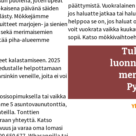
kun puolella, joten upeat
päättymistä. Vuokralainen on
okaisena päivänä säiden
jos haluatte jatkaa tai ha
kyllästy. Mökkejämme
helppoa se on, jos haluat
itteet marjojen- ja sienien
voit vuokrata vaikka kuuka
en sekä merimaisemien
sopii. Katso mökkivaihtoeh
ttää piha-alueemme
Tul
teet kalastamiseen. 2025
luonn
 edustalle helpottamaan
mer
inkin veneille, joita ei voi
Py
sisopimuksella tai vaikka
amme 5 asuntovaunutonttia,
Y
teilla. Tonttien
raan yhteyttä. Katso
vuus ja varaa oma lomasi
00 650 677, Whasappilla tai