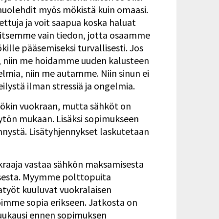
huolehdit myös mökistä kuin omaasi.
ettuja ja voit saapua koska haluat
rvitsemme vain tiedon, jotta osaamme
kille pääsemiseksi turvallisesti. Jos
i, niin me hoidamme uuden kalusteen
gelmia, niin me autamme. Niin sinun ei
ilystä ilman stressiä ja ongelmia.
 mökin vuokraan, mutta sähköt on
ytön mukaan. Lisäksi sopimukseen
ennystä. Lisätyhjennykset laskutetaan
kraaja vastaa sähkön maksamisesta
sesta. Myymme polttopuita
atyöt kuuluvat vuokralaisen
voimme sopia erikseen. Jatkosta on
kuukausi ennen sopimuksen