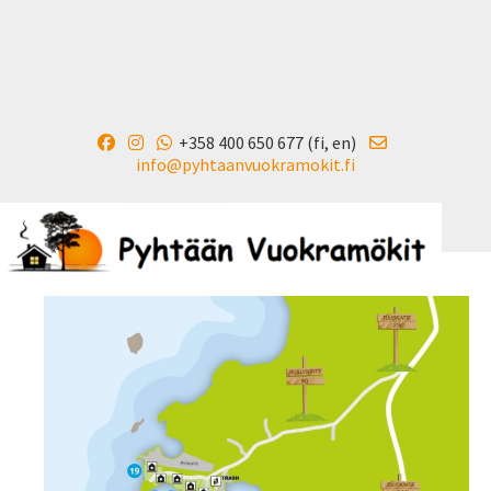
+358 400 650 677 (fi, en)
info@pyhtaanvuokramokit.fi
▼