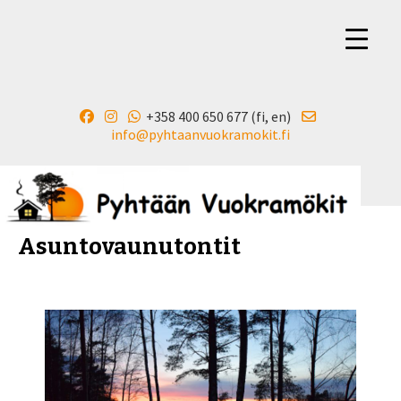
+358 400 650 677 (fi, en)
▼
info@pyhtaanvuokramokit.fi
Asuntovaunutontit