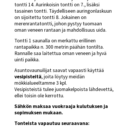
tontti 14. Aurinkoisin tontti on 7., lisäksi
tasainen tontti. Täydelliseen auringonlaskuun
on sijoitettu tontti 8. Jokainen on
merenrantatontti, johon pystyy tuomaan
oman veneen rantaan ja mahdollisuus uida.
Tontti 1 saunalla on merkattu erillinen
rantapaikka n. 300 metrin päähän tontilta.
Rannalle saa laitettua oman veneen ja hyvä
uinti paikka.
Asuntovaunuilijat saavat vapaasti käyttää
vesipisteitä
, joita löytyy meidän
mökkialueeltamme 3 kpl.
Vesipisteistä tulee juomakelpoista lähdevettä,
ellei toisin ole kerrottu.
Sähkön maksaa vuokraaja kulutuksen ja
sopimuksen mukaan.
Tonteista vapautuu seuraavana: