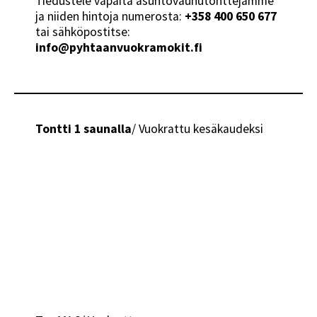
Tiedustele vapaita asuntovaunutonttejamme
ja niiden hintoja numerosta:
+358 400 650 677
tai sähköpostitse:
info@pyhtaanvuokramokit.fi
Tontti 1 saunalla
/ Vuokrattu kesäkaudeksi