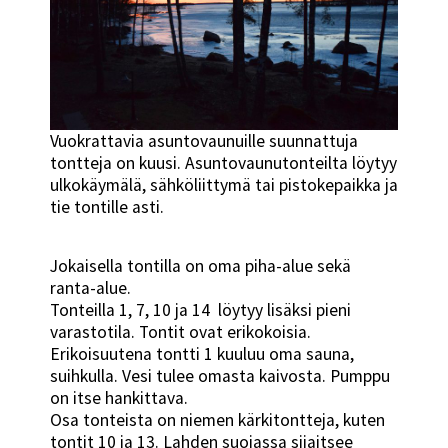
Vuokrattavia asuntovaunuille suunnattuja
tontteja on kuusi. Asuntovaunutonteilta löytyy
ulkokäymälä, sähköliittymä tai pistokepaikka ja
tie tontille asti.
Jokaisella tontilla on oma piha-alue sekä
ranta-alue.
Tonteilla 1, 7, 10 ja 14 löytyy lisäksi pieni
varastotila. Tontit ovat erikokoisia.
Erikoisuutena tontti 1 kuuluu oma sauna,
suihkulla. Vesi tulee omasta kaivosta. Pumppu
on itse hankittava.
Osa tonteista on niemen kärkitontteja, kuten
tontit 10 ja 13. Lahden suojassa sijaitsee