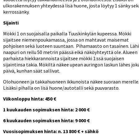
ulkorakennuksen yhteydessä lisä huone, josta löytyy 1 sänky sek
kerrossänky.
Sijainti
Mökki 1 on suojaisalla paikalla Tuuskinkylän kupeessa. Mökki
sijaitsee niemenpoukamassa, jossa on mahtavat maisemat
pohjoisen sekä luoteen suuntaan. Pihamaasto on tasainen. Läh
naapuri on reilu 50 metrin päässä eikä näköyhteyttä ole. Alueen
parhaista hiekkarannoista sijaitsee mökki 1:ssä suojaisen
sijaintinsa takia. Mökiltä näkee upean auringon laskun lähes jok
päivä, kunhan säät sallivat.
Olohuoneen ja takkahuoneen ikkunoista näkee suoraan merelle
Lisäksi pihalla on lisä huone/autotalli sekä puuvarasto.
Viikonloppu hinta: 450 €
1 kuukauden sopimuksen hinta: 2 000 €
6 kuukauden sopimuksen hinta: 9 000 €
Vuosisopimuksen hinta: n. 13 800 € + sähkö