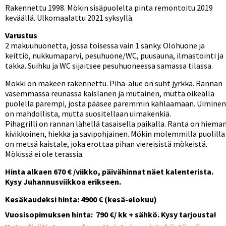
Rakennettu 1998. Mökin sisäpuolelta pinta remontoitu 2019
keväällä. Ulkomaalattu 2021 syksyllä.
Varustus
2 makuuhuonetta, jossa toisessa vain 1 sänky. Olohuone ja
keittiö, nukkumaparvi, pesuhuone/WC, puusauna, ilmastointi ja
takka. Suihku ja WC sijaitsee pesuhuoneessa samassa tilassa.
Mökki on mäkeen rakennettu. Piha-alue on suht jyrkkä. Rannan
vasemmassa reunassa kaislanen ja mutainen, mutta oikealla
puolella parempi, josta pääsee paremmin kahlaamaan. Uiminen
on mahdollista, mutta suositellaan uimakenkiä.
Pihagrilli on rannan lähellä tasaisella paikalla. Ranta on hiema
kivikkoinen, hiekka ja savipohjainen. Mökin molemmilla puolilla
on metsä kaistale, joka erottaa pihan viereisistä mökeistä.
Mökissä ei ole terassia.
Hinta alkaen 670 € /viikko, päivähinnat näet kalenterista.
Kysy Juhannusviikkoa erikseen.
Kesäkaudeksi hinta: 4900 € (kesä-elokuu)
Vuosisopimuksen hinta: 790 €/ kk + sähkö. Kysy tarjousta!