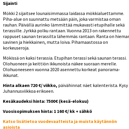
Sijainti
Mökki 2 sijaitsee lounaisimmassa laidassa mökkialuettamme.
Piha-alue on suunnattu metsään päin, joka varmistaa oman
rauhan. Päivällä aurinko lämmittää mukavasti etupihalle sekä
terassille. Jyrkkä polku rantaan. Vuonna 2013 on rakennettu
rappuset saunan terassilta lähemmäs rantaan. Ranta on hiema
savinen ja hiekkainen, mutta loiva. Pihamaastossa on
korkeuseroja.
Mökissä on kaksi terassia. Etupihan terassi sekä saunan terassi.
Olohuoneen ja keittiön ikkunoista näkee suoraan merelle.
Olohuoneeseen vuonna 2020 asennettu korkeat panorama-
ikkunat.
Hinta alkaen 720 €/ viikko,
päivähinnat näet kalenterista. Kysy
Juhannusviikkoa erikseen.
Kesäkaudeksi hinta: 7500€ (kesä-elokuu)
Vuosisopimuksen hinta: 1 160 €/ kk + sähkö
Katso lisätietoa vuodevaatteista ja muista käytännön
asioista