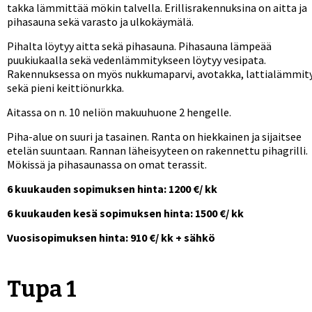
takka lämmittää mökin talvella. Erillisrakennuksina on aitta ja
pihasauna sekä varasto ja ulkokäymälä.
Pihalta löytyy aitta sekä pihasauna. Pihasauna lämpeää
puukiukaalla sekä vedenlämmitykseen löytyy vesipata.
Rakennuksessa on myös nukkumaparvi, avotakka, lattialämmit
sekä pieni keittiönurkka.
Aitassa on n. 10 neliön makuuhuone 2 hengelle.
Piha-alue on suuri ja tasainen. Ranta on hiekkainen ja sijaitsee
etelän suuntaan. Rannan läheisyyteen on rakennettu pihagrilli.
Mökissä ja pihasaunassa on omat terassit.
6 kuukauden sopimuksen hinta: 1200 €/ kk
6 kuukauden kesä sopimuksen hinta: 1500 €/ kk
Vuosisopimuksen hinta: 910 €/ kk + sähkö
Tupa 1