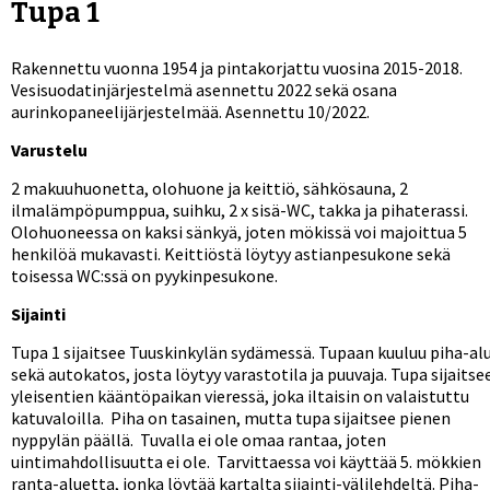
Tupa 1
Rakennettu vuonna 1954 ja pintakorjattu vuosina 2015-2018.
Vesisuodatinjärjestelmä asennettu 2022 sekä osana
aurinkopaneelijärjestelmää. Asennettu 10/2022.
Varustelu
2 makuuhuonetta, olohuone ja keittiö, sähkösauna, 2
ilmalämpöpumppua, suihku, 2 x sisä-WC, takka ja pihaterassi.
Olohuoneessa on kaksi sänkyä, joten mökissä voi majoittua 5
henkilöä mukavasti. Keittiöstä löytyy astianpesukone sekä
toisessa WC:ssä on pyykinpesukone.
Sijainti
Tupa 1 sijaitsee Tuuskinkylän sydämessä. Tupaan kuuluu piha-al
sekä autokatos, josta löytyy varastotila ja puuvaja. Tupa sijaitse
yleisentien kääntöpaikan vieressä, joka iltaisin on valaistuttu
katuvaloilla. Piha on tasainen, mutta tupa sijaitsee pienen
nyppylän päällä. Tuvalla ei ole omaa rantaa, joten
uintimahdollisuutta ei ole. Tarvittaessa voi käyttää 5. mökkien
ranta-aluetta, jonka löytää kartalta sijainti-välilehdeltä. Piha-