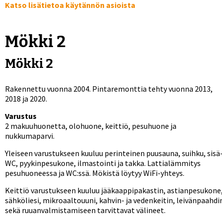
Katso lisätietoa käytännön asioista
Mökki 2
Mökki 2
Rakennettu vuonna 2004. Pintaremonttia tehty vuonna 2013,
2018 ja 2020.
Varustus
2 makuuhuonetta, olohuone, keittiö, pesuhuone ja
nukkumaparvi.
Yleiseen varustukseen kuuluu perinteinen puusauna, suihku, sisä
WC, pyykinpesukone, ilmastointi ja takka. Lattialämmitys
pesuhuoneessa ja WC:ssä. Mökistä löytyy WiFi-yhteys.
Keittiö varustukseen kuuluu jääkaappipakastin, astianpesukone
sähköliesi, mikroaaltouuni, kahvin- ja vedenkeitin, leivänpaahdi
sekä ruuanvalmistamiseen tarvittavat välineet.