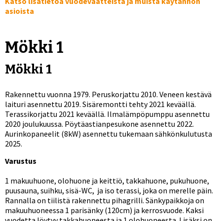
Katso lisätietoa vuodevaatteista ja muista käytännön
asioista
Mökki 1
Mökki 1
Rakennettu vuonna 1979. Peruskorjattu 2010. Veneen kestävä
laituri asennettu 2019. Sisäremontti tehty 2021 keväällä.
Terassikorjattu 2021 keväällä. Ilmalämpöpumppu asennettu
2020 joulukuussa. Pöytäastianpesukone asennettu 2022.
Aurinkopaneelit (8kW) asennettu tukemaan sähkönkulutusta
2025.
Varustus
1 makuuhuone, olohuone ja keittiö, takkahuone, pukuhuone,
puusauna, suihku, sisä-WC, ja iso terassi, joka on merelle päin.
Rannalla on tiilistä rakennettu pihagrilli. Sänkypaikkoja on
makuuhuoneessa 1 parisänky (120cm) ja kerrosvuode. Kaksi
vuodetta löytyy takkahuoneesta ja 1 olohuoneesta. Lisäksi on