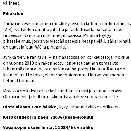
välineet.
Piha-alue
Tämä on keskimmäinen mökki kyseisellä kolmen mökin alueelt
(2-4). Kuitenkin omalla pihalla ja rauhallisella paikalla mäen
rinteessä. Ranta on n. 20 metrin päässä. Pihalta löytyy
piharakennus, jossa voi viettää sateisia kesäpäiviä. Lisäksi pihall
on puuvaja/puu-WC ja pihagrilli.
Jyrkkä tie vie rannalle. Pihamaastossa on korkeuseroja. Mökille
on vuonna 2013 on rakennettu rappuset saunan terassilta
lähemmäs rantaan, jota pitkin on helpompi kulkea. Ranta on
kivinen, mutta loiva, eli perheenpienimmätkin voivat mennä
helposti uimaan.
Mökissä on kaksi terassia: Etupihan terassi ja saunan terassi.
Olohuoneen ja keittiön ikkunoista näkee suoraan merelle.
Hinta alkaen 720 € /viikko,
kysy Juhannusviikkoa erikseen.
Kesäkaudeksi alkaen: 7200€ (kesä-elokuu)
Vuosisopimuksen hinta: 1 160 €/ kk + sähkö