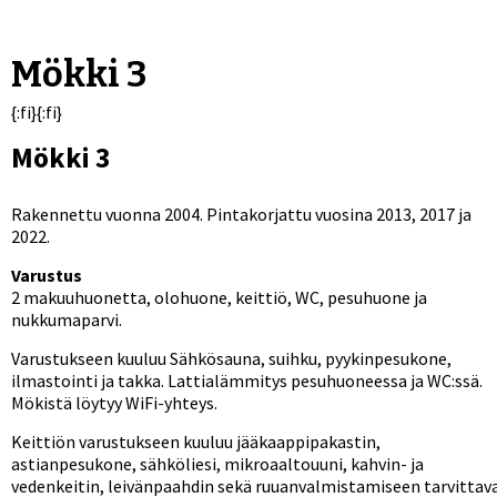
Mökki 3
{:fi}{:fi}
Mökki 3
Rakennettu vuonna 2004. Pintakorjattu vuosina 2013, 2017 ja
2022.
Varustus
2 makuuhuonetta, olohuone, keittiö, WC, pesuhuone ja
nukkumaparvi.
Varustukseen kuuluu Sähkösauna, suihku, pyykinpesukone,
ilmastointi ja takka. Lattialämmitys pesuhuoneessa ja WC:ssä.
Mökistä löytyy WiFi-yhteys.
Keittiön varustukseen kuuluu jääkaappipakastin,
astianpesukone, sähköliesi, mikroaaltouuni, kahvin- ja
vedenkeitin, leivänpaahdin sekä ruuanvalmistamiseen tarvittav