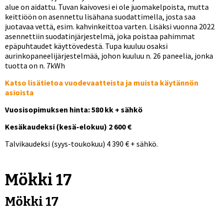
alue on aidattu. Tuvan kaivovesi ei ole juomakelpoista, mutta
keittiöön on asennettu lisähana suodattimella, josta saa
juotavaa vettä, esim. kahvinkeittoa varten. Lisäksi vuonna 2022
asennettiin suodatinjärjestelmä, joka poistaa pahimmat
epäpuhtaudet käyttövedestä. Tupa kuuluu osaksi
aurinkopaneelijärjestelmää, johon kuuluu n. 26 paneelia, jonka
tuotta on n. 7kWh
Katso lisätietoa vuodevaatteista ja muista käytännön
asioista
Vuosisopimuksen hinta: 580 kk + sähkö
Kesäkaudeksi (kesä-elokuu) 2 600 €
Talvikaudeksi (syys-toukokuu) 4 390 € + sähkö.
Mökki 17
Mökki 17