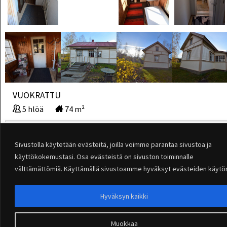
VUOKRATTU
5 hlöä
74 m²
Sivustolla käytetään evästeitä, joilla voimme parantaa sivustoa ja
käyttökokemustasi. Osa evästeistä on sivuston toiminnalle
välttämättömiä. Käyttämällä sivustoamme hyväksyt evästeiden käytö
Ei Käytössä
Hyväksyn kaikki
©2026 - Merenrantamökit
Muokkaa