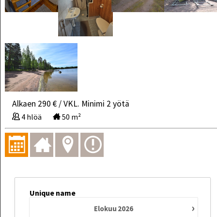
Alkaen 290 € / VKL. Minimi 2 yötä
4 hlöä
50 m²
Unique name
›
Elokuu
2026