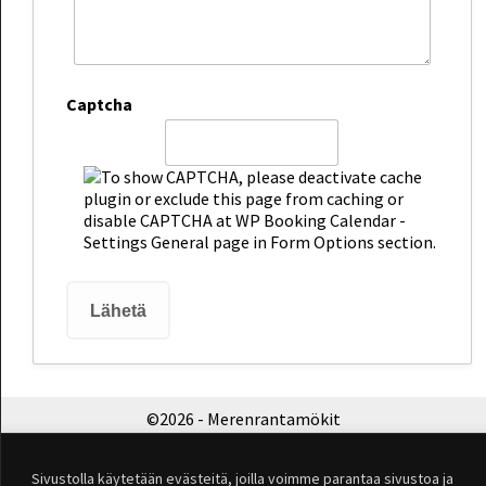
Captcha
©2026 - Merenrantamökit
Sivustolla käytetään evästeitä, joilla voimme parantaa sivustoa ja