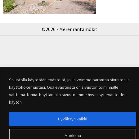
©2026 - Merenrantamökit
Sivustolla käytetään evästeitä, joilla voimme parantaa sivustoa ja
käyttökokemustasi. Osa evästeistä on sivuston toiminnalle
välttämättömiä. Käyttämällä sivustoamme hyväksyt evästeiden
käytön
Hyväksyn kaikki
Muokkaa