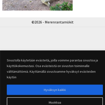
©2026 - Merenrantamökit
Sivustolla käytetään evästeitä, joilla voimme parantaa sivustoa ja
käyttökokemustasi. Osa evästeistä on sivuston toiminnalle
välttämättömiä. Käyttämällä sivustoamme hyväksyt evästeiden
käytön
Hyväksyn kaikki
Muokkaa